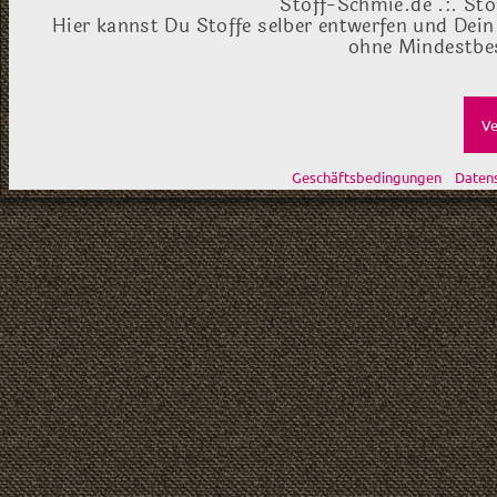
Stoff-Schmie.de .:. Sto
Hier kannst Du Stoffe selber entwerfen und Dein
ohne Mindestbes
Ve
Geschäftsbedingungen
Daten