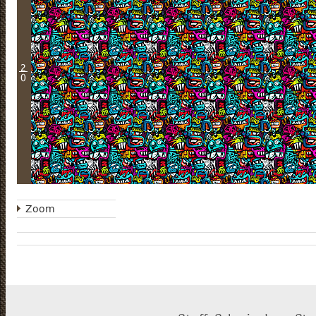
2
0
Zoom