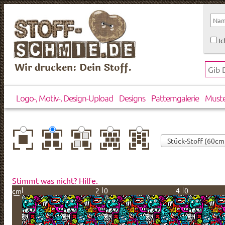
Ic
Wir drucken: Dein Stoff.
Logo-, Motiv-, Design-Upload
Designs
Patterngalerie
Must
zentriert
einfach
gespiegelt
horizontal
vertikal
wiederholt
versetzt
versetzt
Stimmt was nicht? Hilfe.
20
40
cm