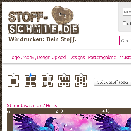
Ic
Wir drucken: Dein Stoff.
Logo-, Motiv-, Design-Upload
Designs
Patterngalerie
Must
zentriert
einfach
gespiegelt
horizontal
vertikal
wiederholt
versetzt
versetzt
Stimmt was nicht? Hilfe.
20
40
cm