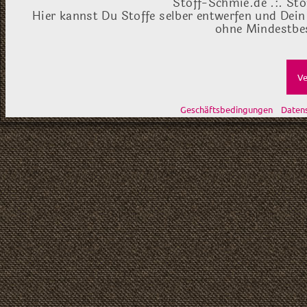
Stoff-Schmie.de .:. Sto
Hier kannst Du Stoffe selber entwerfen und Dein
ohne Mindestbes
Ve
Geschäftsbedingungen
Daten