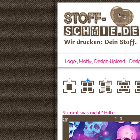
Wir drucken: Dein Stoff.
Logo-, Motiv-, Design-Upload
Desi
zentriert
einfach
gespiegelt
horizontal
ve
wiederholt
versetzt
ve
Stimmt was nicht? Hilfe.
20
cm