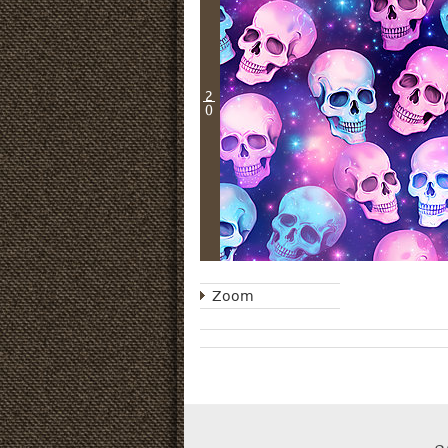
2
0
Zoom