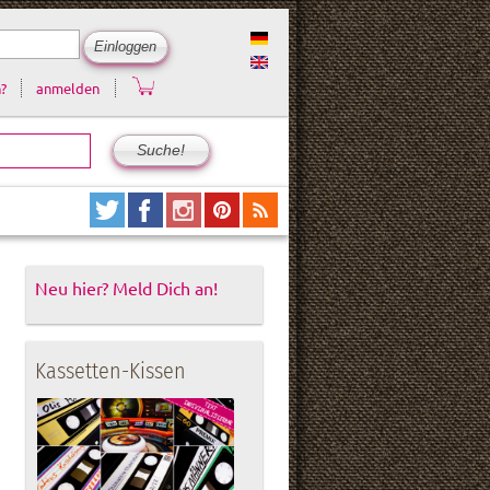
?
anmelden
Neu hier? Meld Dich an!
Kassetten-Kissen