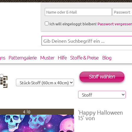
Ich will eingeloggt bleiben!
Passwort vergessen
gns
Patterngalerie
Muster
Hilfe
Stoffe & Preise
Blog
Stoff wählen
rtikal
rsetzt
'Happy Halloween
40
15' von