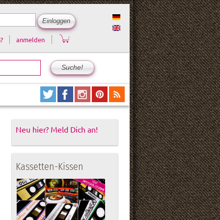
?
anmelden
Neu hier? Meld Dich an!
Kassetten-Kissen