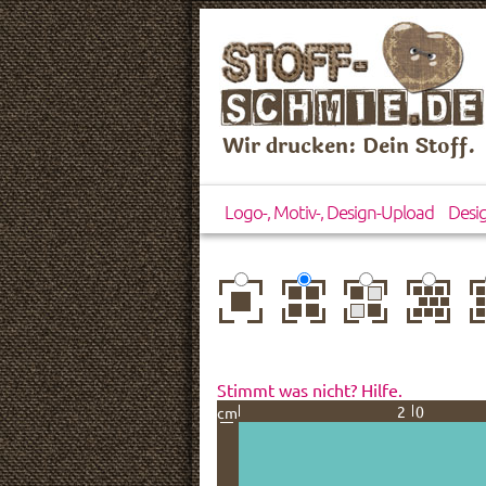
Wir drucken: Dein Stoff.
Logo-, Motiv-, Design-Upload
Desi
zentriert
einfach
gespiegelt
horizontal
ve
wiederholt
versetzt
ve
Stimmt was nicht? Hilfe.
20
cm