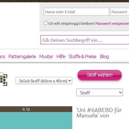
Ich will eingeloggt bleiben!
Passwort vergessen
gns
Patterngalerie
Muster
Hilfe
Stoffe & Preise
Blog
Stoff wählen
rtikal
rsetzt
'Uni #6ABEBD für
40
Manuela' von