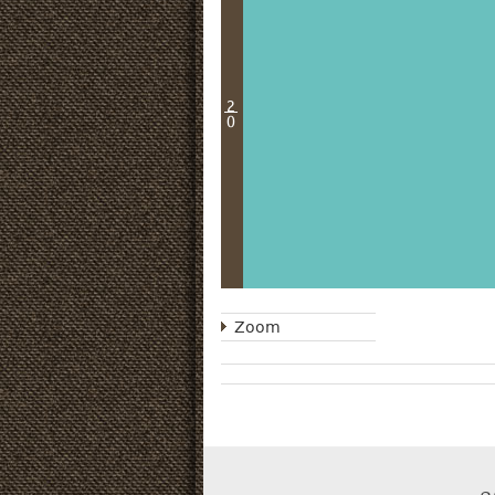
2
0
Zoom