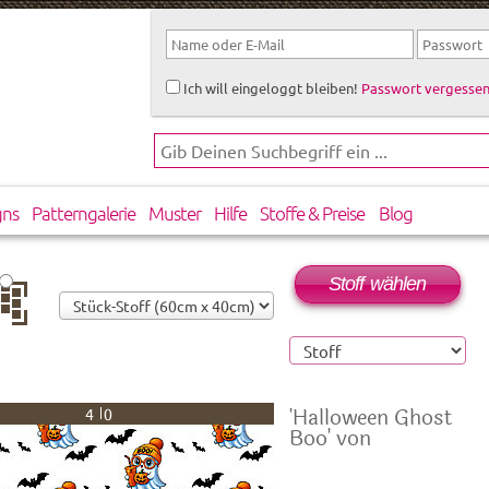
Ich will eingeloggt bleiben!
Passwort vergessen
gns
Patterngalerie
Muster
Hilfe
Stoffe & Preise
Blog
Stoff wählen
rtikal
rsetzt
'Halloween Ghost
40
Boo' von