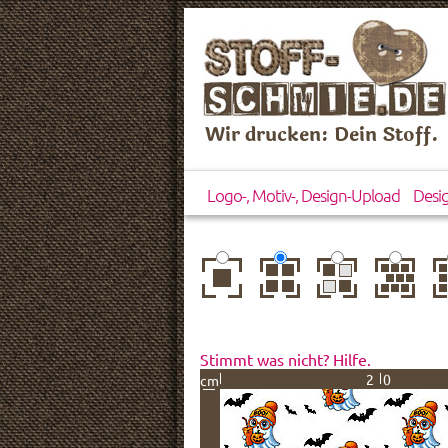
Wir drucken: Dein Stoff.
Logo-, Motiv-, Design-Upload
Desi
zentriert
einfach
gespiegelt
horizontal
ve
wiederholt
versetzt
ve
Stimmt was nicht? Hilfe.
20
cm