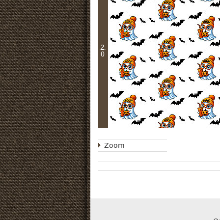
2
0
Zoom