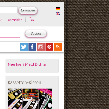
?
anmelden
Neu hier? Meld Dich an!
Kassetten-Kissen