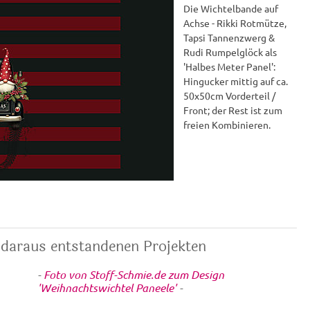
Die Wichtelbande auf
Achse - Rikki Rotmütze,
Tapsi Tannenzwerg &
Rudi Rumpelglöck als
'Halbes Meter Panel':
Hingucker mittig auf ca.
50x50cm Vorderteil /
Front; der Rest ist zum
freien Kombinieren.
daraus entstandenen Projekten
-
Foto von Stoff-Schmie.de zum Design
'Weihnachtswichtel Paneele'
-