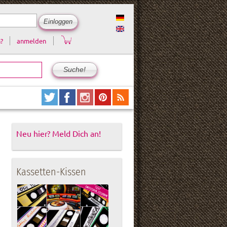
?
anmelden
Neu hier? Meld Dich an!
Kassetten-Kissen