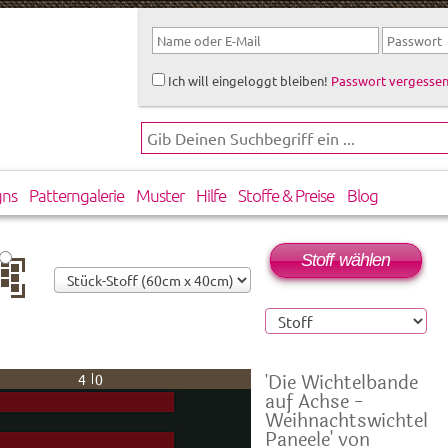
Ich will eingeloggt bleiben!
Passwort vergessen
gns
Patterngalerie
Muster
Hilfe
Stoffe & Preise
Blog
Stoff wählen
rtikal
rsetzt
'Die Wichtelbande
40
auf Achse -
Weihnachtswichtel
Paneele' von