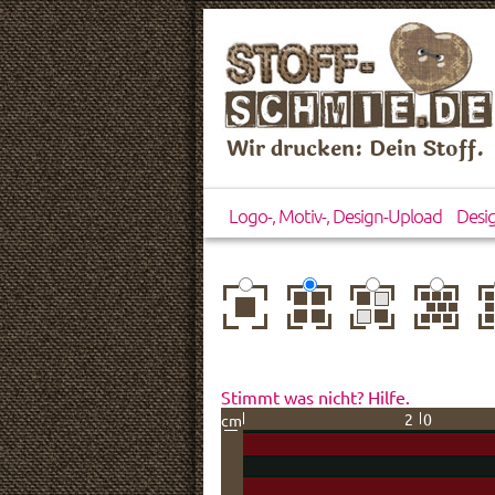
Wir drucken: Dein Stoff.
Logo-, Motiv-, Design-Upload
Desi
zentriert
einfach
gespiegelt
horizontal
ve
wiederholt
versetzt
ve
Stimmt was nicht? Hilfe.
20
cm