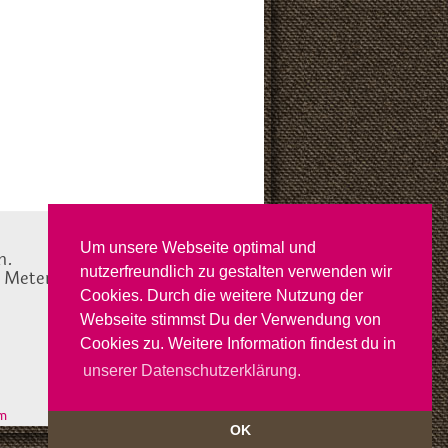
Um unsere Webseite optimal und
n.
nutzerfreundlich zu gestalten verwenden wir
e Meterware in Deutschland
Cookies. Durch die weitere Nutzung der
Webseite stimmst Du der Verwendung von
Cookies zu. Weitere Information findest du in
unserer Datenschutzerklärung.
m
OK