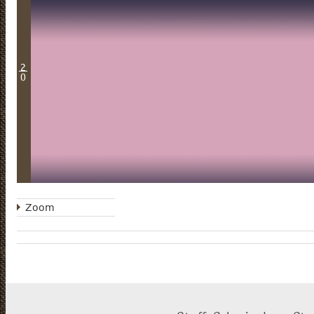
2
0
Zoom