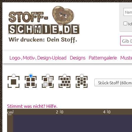
Ic
Wir drucken: Dein Stoff.
Logo-, Motiv-, Design-Upload
Designs
Patterngalerie
Must
zentriert
einfach
gespiegelt
horizontal
vertikal
wiederholt
versetzt
versetzt
Stimmt was nicht? Hilfe.
20
40
cm