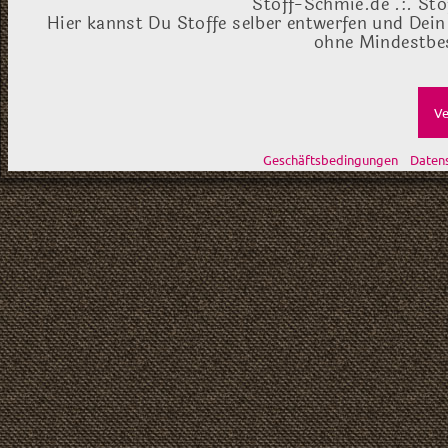
Stoff-Schmie.de .:. Sto
Hier kannst Du Stoffe selber entwerfen und Dein
ohne Mindestbes
Ve
Geschäftsbedingungen
Daten