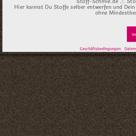
Stoff-Schmie.de .:. Sto
Hier kannst Du Stoffe selber entwerfen und Dein
ohne Mindestbes
Ve
Geschäftsbedingungen
Daten