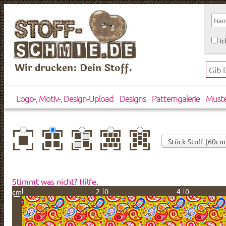
Ic
Wir drucken: Dein Stoff.
Logo-, Motiv-, Design-Upload
Designs
Patterngalerie
Must
zentriert
einfach
gespiegelt
horizontal
vertikal
wiederholt
versetzt
versetzt
Stimmt was nicht? Hilfe.
20
40
cm