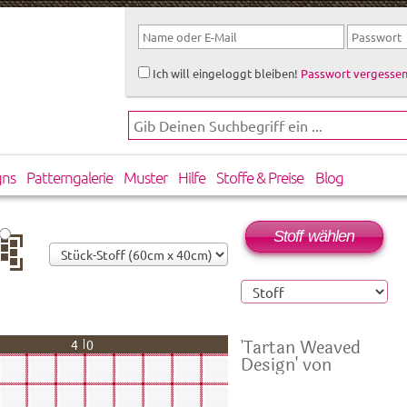
Ich will eingeloggt bleiben!
Passwort vergessen
gns
Patterngalerie
Muster
Hilfe
Stoffe & Preise
Blog
Stoff wählen
rtikal
rsetzt
'Tartan Weaved
40
Design' von