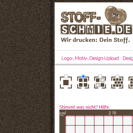
Wir drucken: Dein Stoff.
Logo-, Motiv-, Design-Upload
Desi
zentriert
einfach
gespiegelt
horizontal
ve
wiederholt
versetzt
ve
Stimmt was nicht? Hilfe.
20
cm