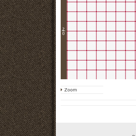
2
0
Zoom