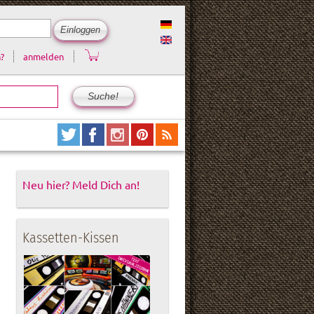
?
anmelden
Neu hier? Meld Dich an!
Kassetten-Kissen