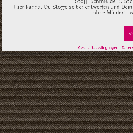
Stoff-Schmie.de .:. Sto
Hier kannst Du Stoffe selber entwerfen und Dein
ohne Mindestbes
Ve
Geschäftsbedingungen
Daten