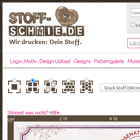
Ic
Wir drucken: Dein Stoff.
Logo-, Motiv-, Design-Upload
Designs
Patterngalerie
Must
zentriert
einfach
gespiegelt
horizontal
vertikal
wiederholt
versetzt
versetzt
Stimmt was nicht? Hilfe.
20
40
cm