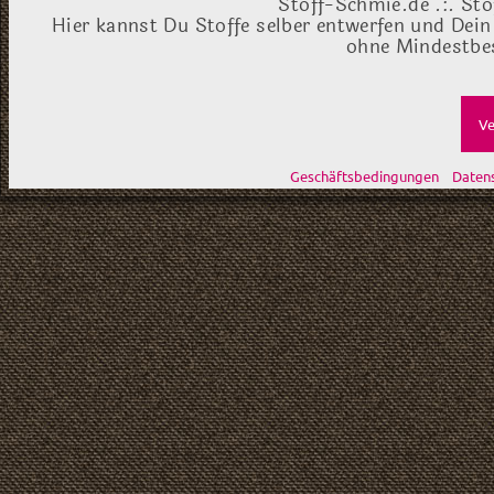
Stoff-Schmie.de .:. Sto
Hier kannst Du Stoffe selber entwerfen und Dein
ohne Mindestbes
Ve
Geschäftsbedingungen
Daten