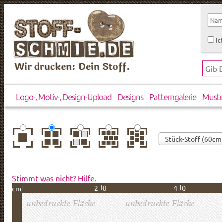
Ic
Wir drucken: Dein Stoff.
Logo-, Motiv-, Design-Upload
Designs
Patterngalerie
Must
zentriert
einfach
gespiegelt
horizontal
vertikal
wiederholt
versetzt
versetzt
Stimmt was nicht? Hilfe.
20
40
cm