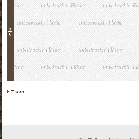
2
0
Zoom