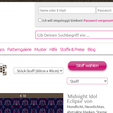
Ich will eingeloggt bleiben!
Passwort vergessen
gns
Patterngalerie
Muster
Hilfe
Stoffe & Preise
Blog
Stoff wählen
rtikal
rsetzt
'Midnight Idol
40
Eclipse' von
Mondlicht, Neonlichter,
abstrakte Masken, Sterne