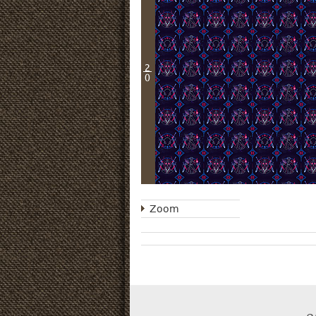
2
0
Zoom