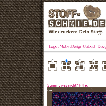
Wir drucken: Dein Stoff.
Logo-, Motiv-, Design-Upload
Desi
zentriert
einfach
gespiegelt
horizontal
ve
wiederholt
versetzt
ve
Stimmt was nicht? Hilfe.
20
cm