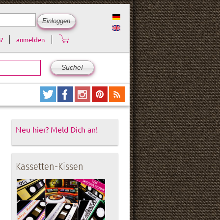
?
anmelden
Neu hier? Meld Dich an!
Kassetten-Kissen