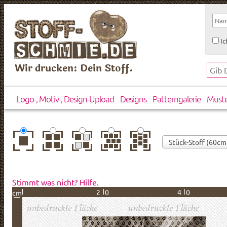
Ic
Wir drucken: Dein Stoff.
Logo-, Motiv-, Design-Upload
Designs
Patterngalerie
Must
zentriert
einfach
gespiegelt
horizontal
vertikal
wiederholt
versetzt
versetzt
Stimmt was nicht? Hilfe.
20
40
cm