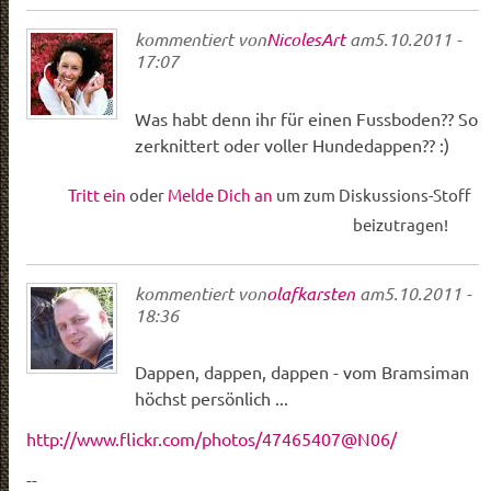
kommentiert von
NicolesArt
am
5.10.2011 -
17:07
Was habt denn ihr für einen Fussboden?? So
zerknittert oder voller Hundedappen?? :)
Tritt ein
oder
Melde Dich an
um zum Diskussions-Stoff
beizutragen!
kommentiert von
olafkarsten
am
5.10.2011 -
18:36
Dappen, dappen, dappen - vom Bramsiman
höchst persönlich ...
http://www.flickr.com/photos/47465407@N06/
--