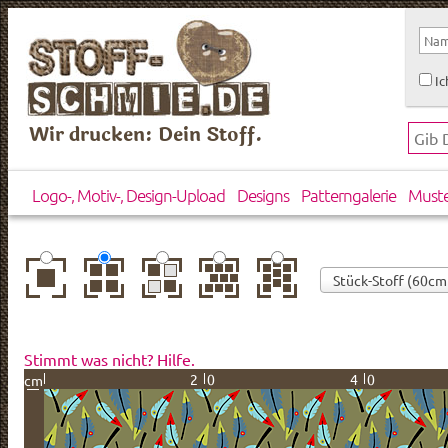
Ic
Wir drucken: Dein Stoff.
Logo-, Motiv-, Design-Upload
Designs
Patterngalerie
Must
zentriert
einfach
gespiegelt
horizontal
vertikal
wiederholt
versetzt
versetzt
Stimmt was nicht? Hilfe.
20
40
cm