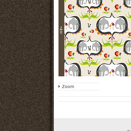
2
0
Zoom