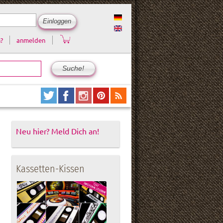
?
anmelden
Neu hier? Meld Dich an!
Kassetten-Kissen