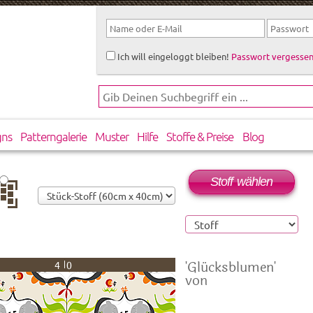
Ich will eingeloggt bleiben!
Passwort vergessen
gns
Patterngalerie
Muster
Hilfe
Stoffe & Preise
Blog
Stoff wählen
rtikal
rsetzt
'Glücksblumen'
40
von