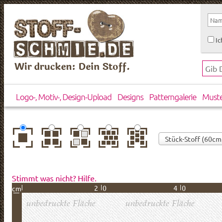
Ic
Wir drucken: Dein Stoff.
Logo-, Motiv-, Design-Upload
Designs
Patterngalerie
Must
zentriert
einfach
gespiegelt
horizontal
vertikal
wiederholt
versetzt
versetzt
Stimmt was nicht? Hilfe.
20
40
cm