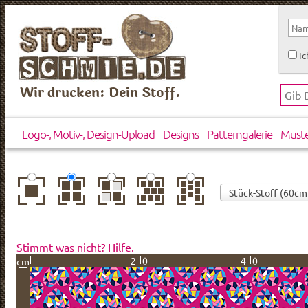
Ic
Wir drucken: Dein Stoff.
Logo-, Motiv-, Design-Upload
Designs
Patterngalerie
Must
zentriert
einfach
gespiegelt
horizontal
vertikal
wiederholt
versetzt
versetzt
Stimmt was nicht? Hilfe.
20
40
cm