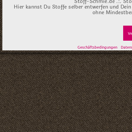
Stoff-Schmie.de .:. Sto
Hier kannst Du Stoffe selber entwerfen und Dein
ohne Mindestbes
Ve
Geschäftsbedingungen
Daten