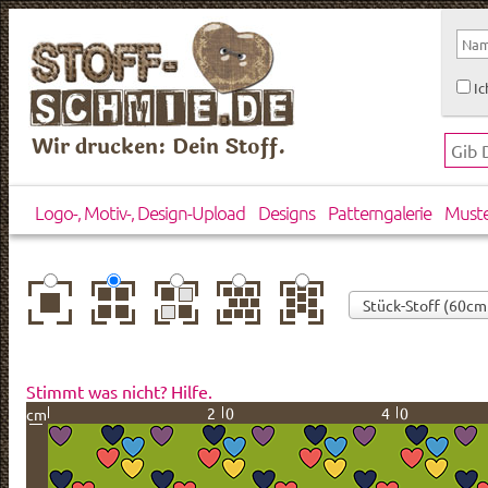
Ic
Wir drucken: Dein Stoff.
Logo-, Motiv-, Design-Upload
Designs
Patterngalerie
Must
zentriert
einfach
gespiegelt
horizontal
vertikal
wiederholt
versetzt
versetzt
Stimmt was nicht? Hilfe.
20
40
cm