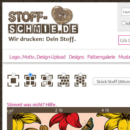
Ic
Wir drucken: Dein Stoff.
Logo-, Motiv-, Design-Upload
Designs
Patterngalerie
Must
zentriert
einfach
gespiegelt
horizontal
vertikal
wiederholt
versetzt
versetzt
Stimmt was nicht? Hilfe.
20
40
cm