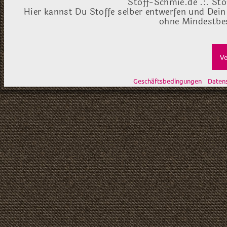
Stoff-Schmie.de .:. Sto
Hier kannst Du Stoffe selber entwerfen und Dein
ohne Mindestbes
Ve
Geschäftsbedingungen
Daten