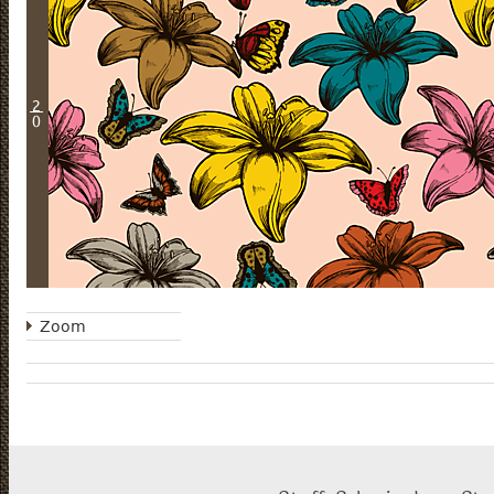
2
0
Zoom