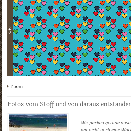
2
0
Zoom
Fotos vom Stoff und von daraus entstanden
-
Foto von Lila-L
Wir packen gerade unser
wir nicht noch eine Woch