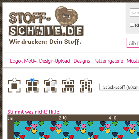
Ic
Wir drucken: Dein Stoff.
Logo-, Motiv-, Design-Upload
Designs
Patterngalerie
Must
zentriert
einfach
gespiegelt
horizontal
vertikal
wiederholt
versetzt
versetzt
Stimmt was nicht? Hilfe.
20
40
cm