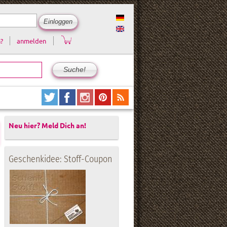
?
anmelden
Neu hier? Meld Dich an!
Geschenkidee: Stoff-Coupon