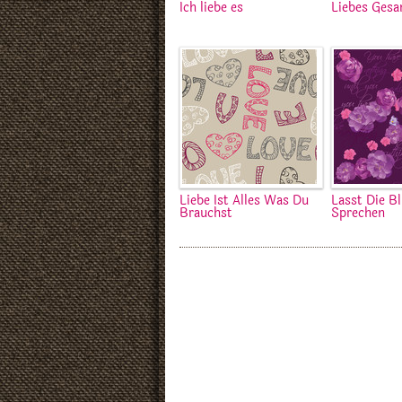
Ich liebe es
Liebes Gesa
Liebe Ist Alles Was Du
Lasst Die B
Brauchst
Sprechen