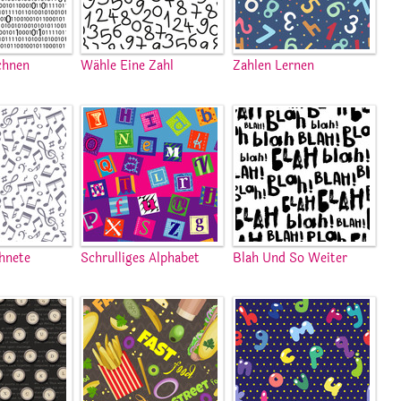
chnen
Wähle Eine Zahl
Zahlen Lernen
hnete
Schrulliges Alphabet
Blah Und So Weiter