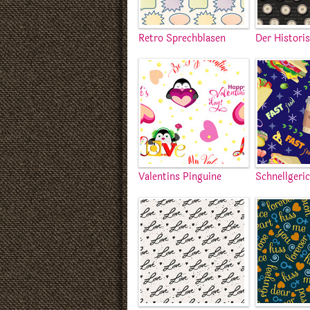
Retro Sprechblasen
Der Histori
Valentins Pinguine
Schnellgeri