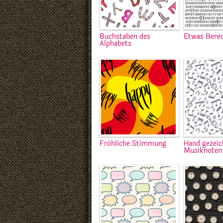
Buchstaben des
Etwas Bere
Alphabets
Fröhliche Stimmung
Hand gezeic
Musiknoten