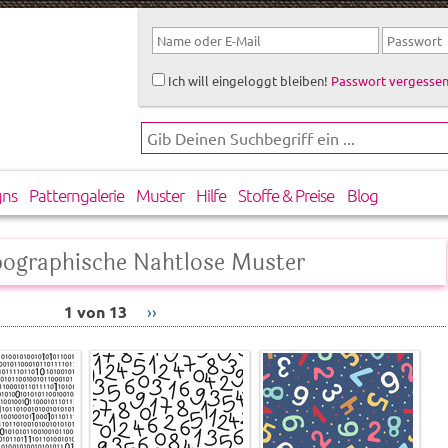
Ich will eingeloggt bleiben!
Passwort vergessen
gns
Patterngalerie
Muster
Hilfe
Stoffe & Preise
Blog
pographische Nahtlose Muster
1 von 13
››