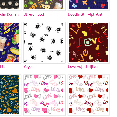
sche Roman
Street Food
Doodle Stil Alphabet
chte
Yoyos
Love Aufschriften