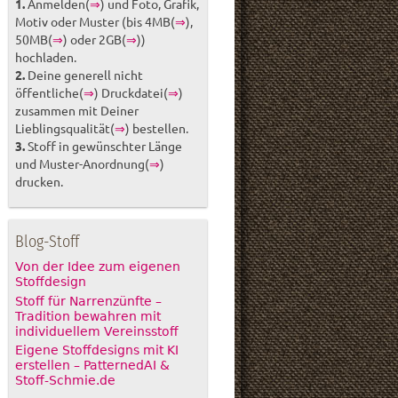
1.
Anmelden(
⇒
) und Foto, Grafik,
Motiv oder Muster (bis 4MB(
⇒
),
50MB(
⇒
) oder 2GB(
⇒
))
hochladen.
2.
Deine generell nicht
öffentliche(
⇒
) Druckdatei(
⇒
)
zusammen mit Deiner
Lieblingsqualität(
⇒
) bestellen.
3.
Stoff in gewünschter Länge
und Muster-Anordnung(
⇒
)
drucken.
Blog-Stoff
Von der Idee zum eigenen
Stoffdesign
Stoff für Narrenzünfte –
Tradition bewahren mit
individuellem Vereinsstoff
Eigene Stoffdesigns mit KI
erstellen – PatternedAI &
Stoff-Schmie.de