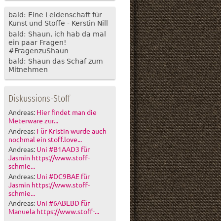
bald: Eine Leidenschaft für
Kunst und Stoffe - Kerstin Nill
bald: Shaun, ich hab da mal
ein paar Fragen!
#FragenzuShaun
bald: Shaun das Schaf zum
Mitnehmen
Diskussions-Stoff
Andreas:
Hier findet man die
Meterware zur...
Andreas:
Für Kristin wurde auch
nochmal ein stoff.love...
Andreas:
Uni #B1AAD3 für
Jasmin https://www.stoff-
schmie...
Andreas:
Uni #DC9BAE für
Jasmin https://www.stoff-
schmie...
Andreas:
Uni #6ABEBD für
Manuela https://www.stoff-...