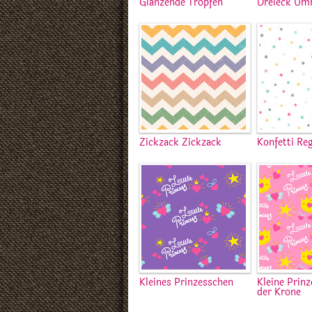
Glänzende Tropfen
Dreieck Um
Zickzack Zickzack
Konfetti Re
Kleines Prinzesschen
Kleine Prinz
der Krone