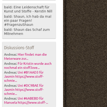
bald: Eine Leidenschaft für
Kunst und Stoffe - Kerstin Nill
bald: Shaun, ich hab da mal
ein paar Fragen!
#FragenzuShaun
bald: Shaun das Schaf zum
Mitnehmen
Diskussions-Stoff
Andreas:
Hier findet man die
Meterware zur...
Andreas:
Für Kristin wurde auch
nochmal ein stoff.love...
Andreas:
Uni #B1AAD3 für
Jasmin https://www.stoff-
schmie...
Andreas:
Uni #DC9BAE für
Jasmin https://www.stoff-
schmie...
Andreas:
Uni #6ABEBD für
Manuela https://www.stoff-...