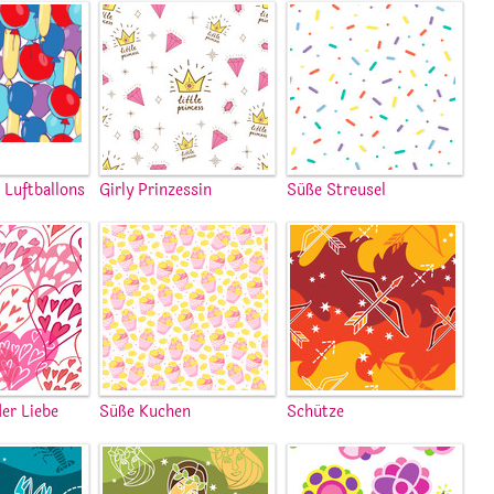
 Luftballons
Girly Prinzessin
Süße Streusel
er Liebe
Süße Kuchen
Schütze