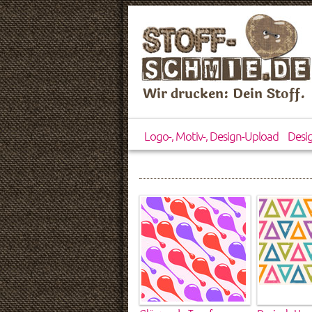
Wir drucken: Dein Stoff.
Logo-, Motiv-, Design-Upload
Desi