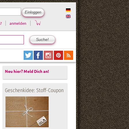
?
anmelden
Neu hier? Meld Dich an!
Geschenkidee: Stoff-Coupon