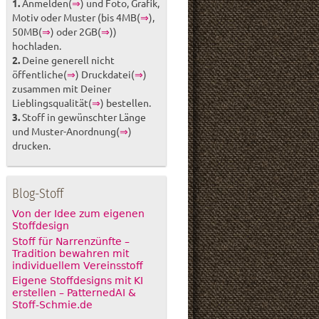
1.
Anmelden(
⇒
) und Foto, Grafik,
Motiv oder Muster (bis 4MB(
⇒
),
50MB(
⇒
) oder 2GB(
⇒
))
hochladen.
2.
Deine generell nicht
öffentliche(
⇒
) Druckdatei(
⇒
)
zusammen mit Deiner
Lieblingsqualität(
⇒
) bestellen.
3.
Stoff in gewünschter Länge
und Muster-Anordnung(
⇒
)
drucken.
Blog-Stoff
Von der Idee zum eigenen
Stoffdesign
Stoff für Narrenzünfte –
Tradition bewahren mit
individuellem Vereinsstoff
Eigene Stoffdesigns mit KI
erstellen – PatternedAI &
Stoff-Schmie.de