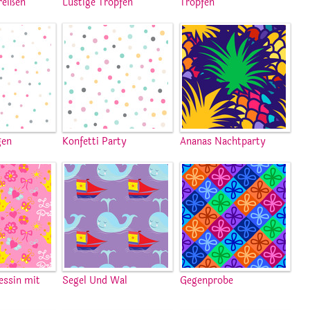
reißen
Lustige Tropfen
Tropfen
gen
Konfetti Party
Ananas Nachtparty
essin mit
Segel Und Wal
Gegenprobe