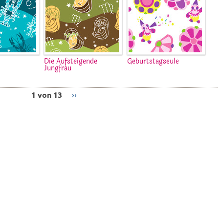
Die Aufsteigende
Geburtstagseule
Jungfrau
1 von 13
››