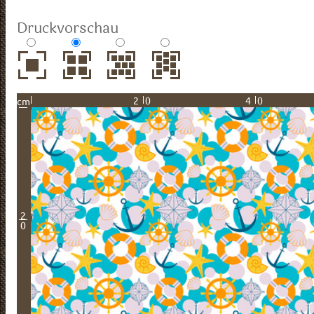
Druckvorschau
20
40
cm
2
0