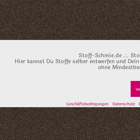
Stoff-Schmie.de .:. Sto
Hier kannst Du Stoffe selber entwerfen und Dein
ohne Mindestbes
Ve
Geschäftsbedingungen
Datenschutz