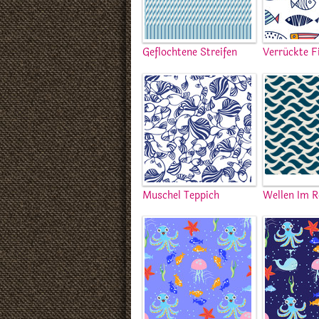
Geflochtene Streifen
Verrückte F
Muschel Teppich
Wellen Im R