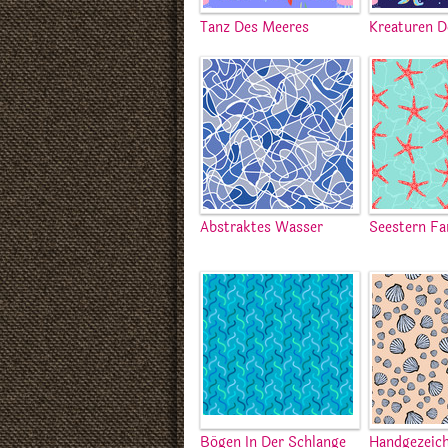
Tanz Des Meeres
Kreaturen D
Abstraktes Wasser
Seestern F
Bögen In Der Schlange
Handgezeic