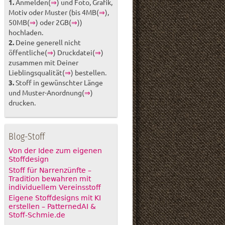
1.
Anmelden(
⇒
) und Foto, Grafik,
Motiv oder Muster (bis 4MB(
⇒
),
50MB(
⇒
) oder 2GB(
⇒
))
hochladen.
2.
Deine generell nicht
öffentliche(
⇒
) Druckdatei(
⇒
)
zusammen mit Deiner
Lieblingsqualität(
⇒
) bestellen.
3.
Stoff in gewünschter Länge
und Muster-Anordnung(
⇒
)
drucken.
Blog-Stoff
Von der Idee zum eigenen
Stoffdesign
Stoff für Narrenzünfte –
Tradition bewahren mit
individuellem Vereinsstoff
Eigene Stoffdesigns mit KI
erstellen – PatternedAI &
Stoff-Schmie.de