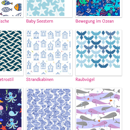
ische
Baby Seestern
Bewegung im Ozean
etrostil
Strandkabinen
Raubvögel