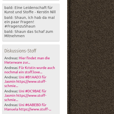
bald: Eine Leidenschaft für
Kunst und Stoffe - Kerstin Nill
bald: Shaun, ich hab da mal
ein paar Fragen!
#FragenzuShaun
bald: Shaun das Schaf zum
Mitnehmen
Diskussions-Stoff
Andreas:
Hier findet man die
Meterware zur...
Andreas:
Für Kristin wurde auch
nochmal ein stoff.love...
Andreas:
Uni #B1AAD3 für
Jasmin https://www.stoff-
schmie...
Andreas:
Uni #DC9BAE für
Jasmin https://www.stoff-
schmie...
Andreas:
Uni #6ABEBD für
Manuela https://www.stoff-...