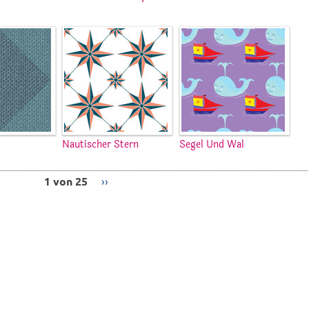
Nautischer Stern
Segel Und Wal
1 von 25
››