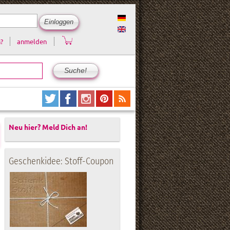
?
anmelden
Neu hier? Meld Dich an!
Geschenkidee: Stoff-Coupon