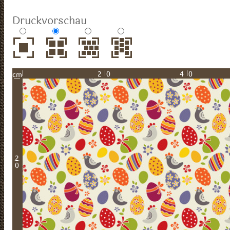
Druckvorschau
20
40
cm
2
0