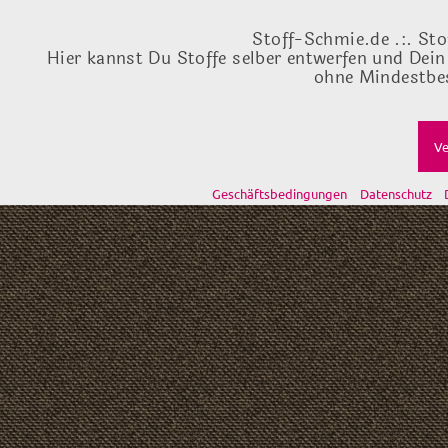
Stoff-Schmie.de .:. Sto
Hier kannst Du Stoffe selber entwerfen und Dein
ohne Mindestbes
Ve
Geschäftsbedingungen
Datenschutz