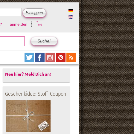
?
anmelden
Neu hier? Meld Dich an!
Geschenkidee: Stoff-Coupon