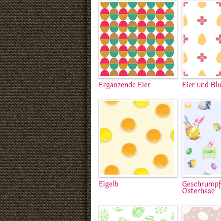
Ergänzende Eier
Eier und B
Eigelb
Geschrumpf
Osterhase