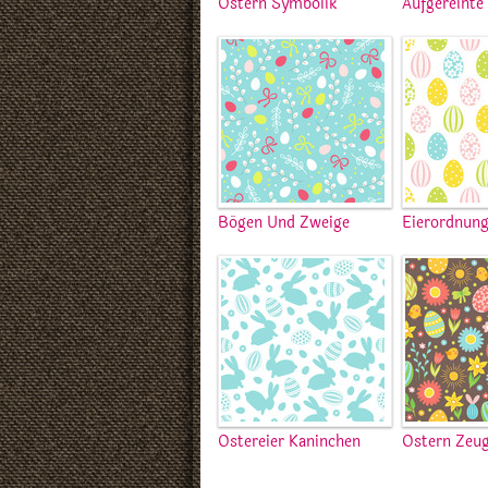
Ostern Symbolik
Aufgereihte 
Bögen Und Zweige
Eierordnun
Ostereier Kaninchen
Ostern Zeu