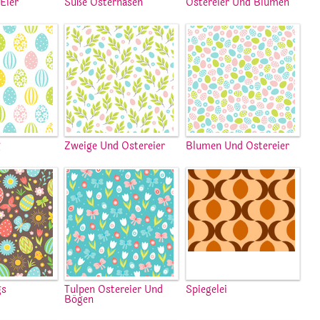
Eier
Süße Osterhasen
Ostereier Und Blumen
g
Zweige Und Ostereier
Blumen Und Ostereier
gs
Tulpen Ostereier Und
Spiegelei
Bögen