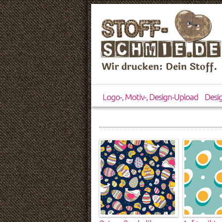
Wir drucken: Dein Stoff.
Logo-, Motiv-, Design-Upload
Desi