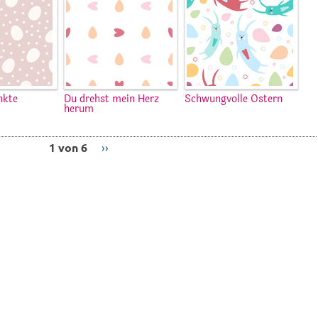
nkte
Du drehst mein Herz
Schwungvolle Ostern
herum
1 von 6
››