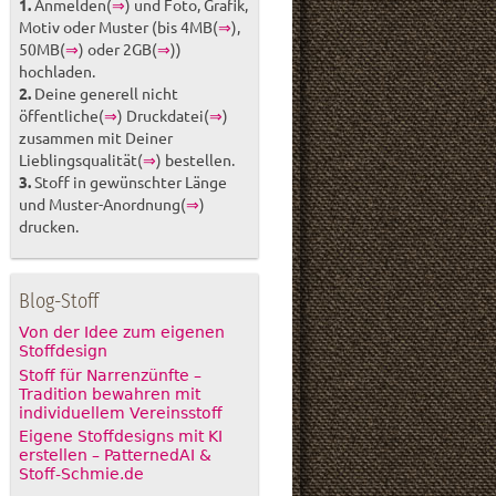
1.
Anmelden(
⇒
) und Foto, Grafik,
Motiv oder Muster (bis 4MB(
⇒
),
50MB(
⇒
) oder 2GB(
⇒
))
hochladen.
2.
Deine generell nicht
öffentliche(
⇒
) Druckdatei(
⇒
)
zusammen mit Deiner
Lieblingsqualität(
⇒
) bestellen.
3.
Stoff in gewünschter Länge
und Muster-Anordnung(
⇒
)
drucken.
Blog-Stoff
Von der Idee zum eigenen
Stoffdesign
Stoff für Narrenzünfte –
Tradition bewahren mit
individuellem Vereinsstoff
Eigene Stoffdesigns mit KI
erstellen – PatternedAI &
Stoff-Schmie.de