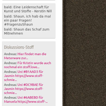
bald: Eine Leidenschaft für
Kunst und Stoffe - Kerstin Nill
bald: Shaun, ich hab da mal
ein paar Fragen!
#FragenzuShaun
bald: Shaun das Schaf zum
Mitnehmen
Diskussions-Stoff
Andreas:
Hier findet man die
Meterware zur...
Andreas:
Für Kristin wurde auch
nochmal ein stoff.love...
Andreas:
Uni #B1AAD3 für
Jasmin https://www.stoff-
schmie...
Andreas:
Uni #DC9BAE für
Jasmin https://www.stoff-
schmie...
Andreas:
Uni #6ABEBD für
Manuela https://www.stoff-...