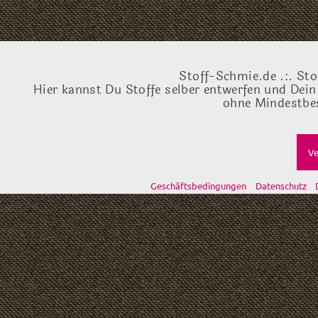
Stoff-Schmie.de .:. Sto
Hier kannst Du Stoffe selber entwerfen und Dein
ohne Mindestbes
Ve
Geschäftsbedingungen
Datenschutz