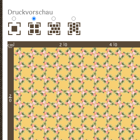
Druckvorschau
20
40
cm
2
0