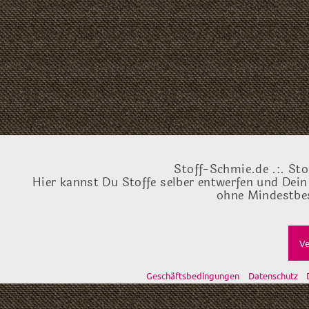
Stoff-Schmie.de .:. Sto
Hier kannst Du Stoffe selber entwerfen und Dein
ohne Mindestbes
Ve
Geschäftsbedingungen
Datenschutz