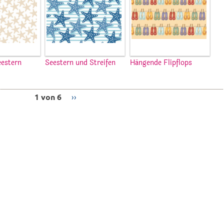
eestern
Seestern und Streifen
Hängende Flipflops
1 von 6
››