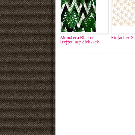
Monstera Blätter
Einfacher S
treffen auf Zickzack