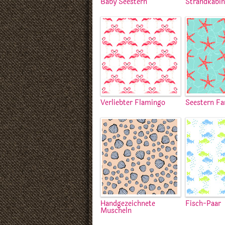
Baby Seestern
Strandkabi
Verliebter Flamingo
Seestern F
Handgezeichnete
Fisch-Paar
Muscheln