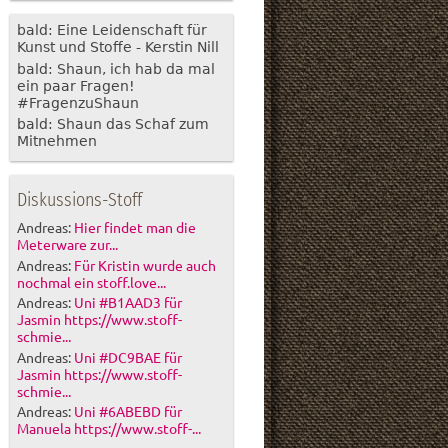
bald: Eine Leidenschaft für
Kunst und Stoffe - Kerstin Nill
bald: Shaun, ich hab da mal
ein paar Fragen!
#FragenzuShaun
bald: Shaun das Schaf zum
Mitnehmen
Diskussions-Stoff
Andreas:
Hier findet man die
Meterware zur...
Andreas:
Für Kristin wurde auch
nochmal ein stoff.love...
Andreas:
Uni #B1AAD3 für
Jasmin https://www.stoff-
schmie...
Andreas:
Uni #DC9BAE für
Jasmin https://www.stoff-
schmie...
Andreas:
Uni #6ABEBD für
Manuela https://www.stoff-...