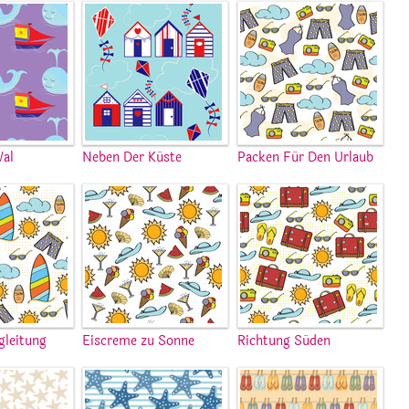
Wal
Neben Der Küste
Packen Für Den Urlaub
gleitung
Eiscreme zu Sonne
Richtung Süden