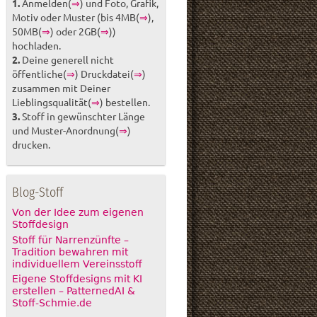
1.
Anmelden(
⇒
) und Foto, Grafik,
Motiv oder Muster (bis 4MB(
⇒
),
50MB(
⇒
) oder 2GB(
⇒
))
hochladen.
2.
Deine generell nicht
öffentliche(
⇒
) Druckdatei(
⇒
)
zusammen mit Deiner
Lieblingsqualität(
⇒
) bestellen.
3.
Stoff in gewünschter Länge
und Muster-Anordnung(
⇒
)
drucken.
Blog-Stoff
Von der Idee zum eigenen
Stoffdesign
Stoff für Narrenzünfte –
Tradition bewahren mit
individuellem Vereinsstoff
Eigene Stoffdesigns mit KI
erstellen – PatternedAI &
Stoff-Schmie.de