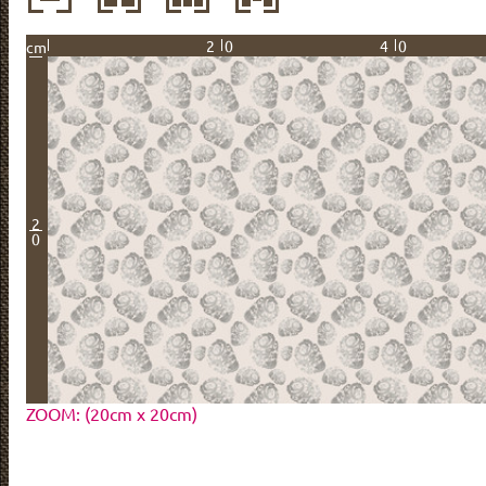
20
40
cm
2
0
ZOOM: (20cm x 20cm)