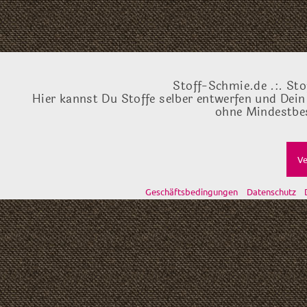
Stoff-Schmie.de .:. Sto
Hier kannst Du Stoffe selber entwerfen und Dein
ohne Mindestbes
Ve
Geschäftsbedingungen
Datenschutz