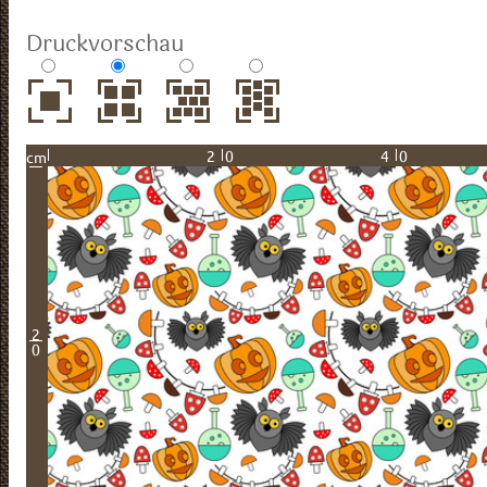
Druckvorschau
20
40
cm
2
0