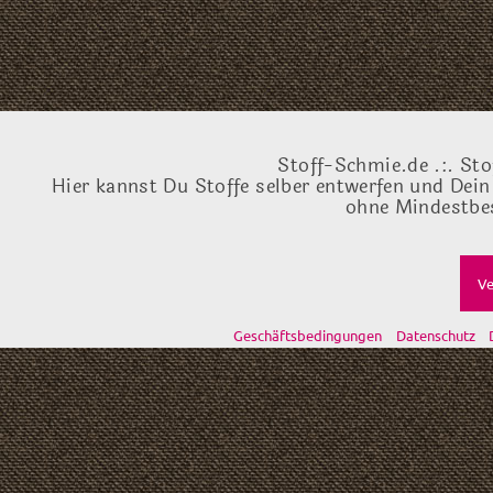
Stoff-Schmie.de .:. Sto
Hier kannst Du Stoffe selber entwerfen und Dein
ohne Mindestbes
Ve
Geschäftsbedingungen
Datenschutz