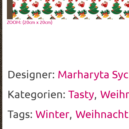
ZOOM: (20cm x 20cm)
Designer:
Marharyta Sy
Kategorien:
Tasty
,
Weih
Tags:
Winter
,
Weihnach