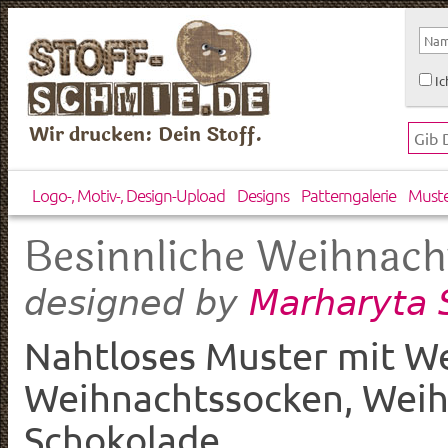
Ic
Wir drucken: Dein Stoff.
Logo-, Motiv-, Design-Upload
Designs
Patterngalerie
Must
Besinnliche Weihnach
Marharyta 
designed by
Nahtloses Muster mit W
Weihnachtssocken, Weih
Schokolade.