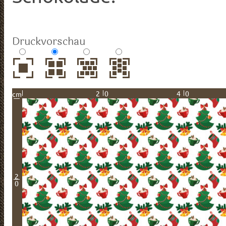
Druckvorschau
20
40
cm
2
0