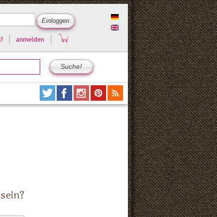
?
anmelden
 sein?