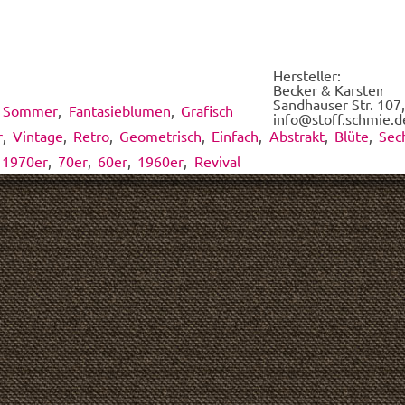
wir
für
Dich
dieses
Hersteller:
Design
Becker & Karsten UG
drucken.
Sandhauser Str. 107,
,
Sommer
,
Fantasieblumen
,
Grafisch
*
info@stoff.schmie.d
r
,
Vintage
,
Retro
,
Geometrisch
,
Einfach
,
Abstrakt
,
Blüte
,
Sec
1970er
,
70er
,
60er
,
1960er
,
Revival