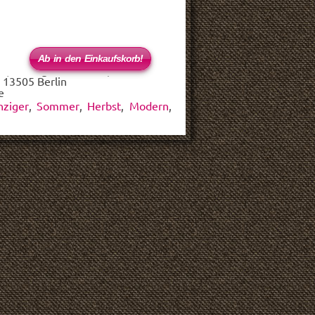
 (haftungsbeschränkt)
 13505 Berlin
e
hziger
,
Sommer
,
Herbst
,
Modern
,