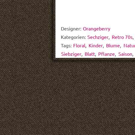
Designer:
Orangeberry
Kategorien:
Sechziger
,
Retro 70s
Tags:
Floral
,
Kinder
,
Blume
,
Natu
Siebziger
,
Blatt
,
Pflanze
,
Saison
,