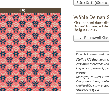
40
Wähle Deinen S
Klick und scroll durch di
Dir den Stoff aus, auf de
Design drucken.
Wähle
1175 Baumwoll Klas
Deinen
97%Baumw
Stoff!Klick
Breite: 1
und
Gewicht: 
Das ist momentan
scroll
Lieferzeit
Stoff: 1175 Baumwoll K
durch
20x20cm: 
Zusammensetzung: 97
die
60x40cm: 
Lieferzeit: gedruckt, g
Stoffübersicht
ab 1m:
29.
Wochen
und
ab 3m:
26.
Motivgröße: 20cm x 19
ab 10m:
24
suche
Designanordnung: einfa
ab 50m:
21
Dir
Stoffgröße: 60cm x 40
den
Stückpreis:
9,95€
Stoff
aus,
auf
dem