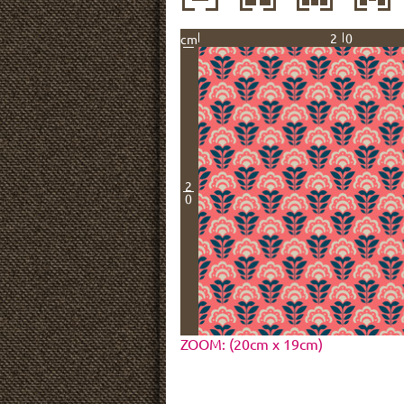
20
cm
2
0
ZOOM: (20cm x 19cm)