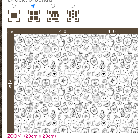
20
40
cm
2
0
ZOOM: (20cm x 20cm)