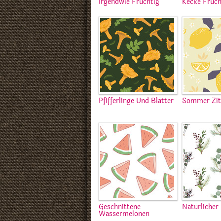
Irgendwie Fruchtig
Kecke Früch
Pfifferlinge Und Blätter
Sommer Zit
Geschnittene
Natürlicher
Wassermelonen