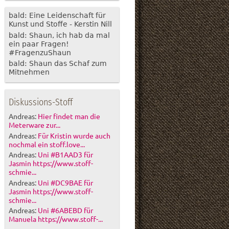
bald: Eine Leidenschaft für
Kunst und Stoffe - Kerstin Nill
bald: Shaun, ich hab da mal
ein paar Fragen!
#FragenzuShaun
bald: Shaun das Schaf zum
Mitnehmen
Diskussions-Stoff
Andreas:
Hier findet man die
Meterware zur...
Andreas:
Für Kristin wurde auch
nochmal ein stoff.love...
Andreas:
Uni #B1AAD3 für
Jasmin https://www.stoff-
schmie...
Andreas:
Uni #DC9BAE für
Jasmin https://www.stoff-
schmie...
Andreas:
Uni #6ABEBD für
Manuela https://www.stoff-...