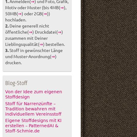
1.
Anmelden(
⇒
) und Foto, Grafik,
Motiv oder Muster (bis 4MB(
⇒
),
50MB(
⇒
) oder 2GB(
⇒
))
hochladen.
2.
Deine generell nicht
öffentliche(
⇒
) Druckdatei(
⇒
)
zusammen mit Deiner
Lieblingsqualität(
⇒
) bestellen.
3.
Stoff in gewünschter Länge
und Muster-Anordnung(
⇒
)
drucken.
Blog-Stoff
Von der Idee zum eigenen
Stoffdesign
Stoff für Narrenzünfte –
Tradition bewahren mit
individuellem Vereinsstoff
Eigene Stoffdesigns mit KI
erstellen – PatternedAI &
Stoff-Schmie.de