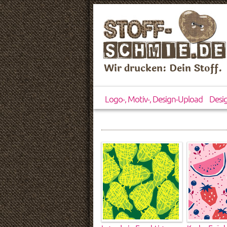
Wir drucken: Dein Stoff.
Logo-, Motiv-, Design-Upload
Desi