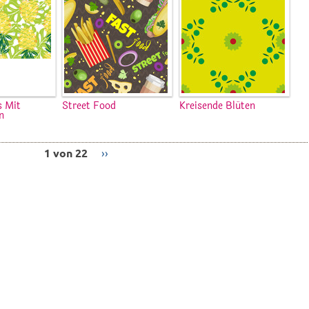
s Mit
Street Food
Kreisende Blüten
n
1 von 22
››