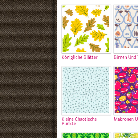
Königliche Blätter
Birnen Und 
Kleine Chaotische
Makronen U
Punkte