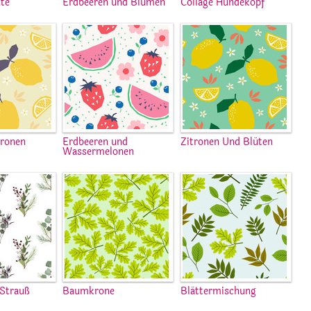
te
Erdbeeren und Blumen
Collage Hundekopf
ronen
Erdbeeren und
Zitronen Und Blüten
Wassermelonen
 Strauß
Baumkrone
Blättermischung