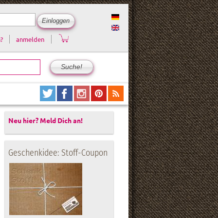
?
anmelden
Neu hier? Meld Dich an!
Geschenkidee: Stoff-Coupon