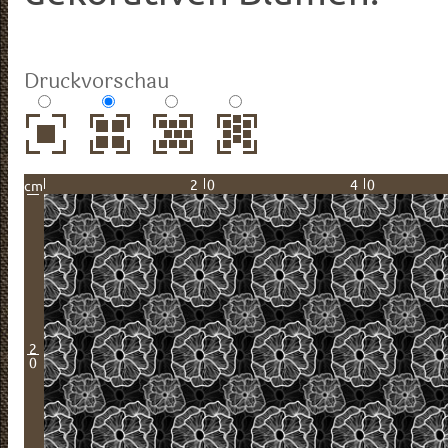
Druckvorschau
20
40
cm
2
0