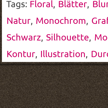
Tags:
Floral
,
Blätter
,
Bl
Natur
,
Monochrom
,
Gra
Schwarz
,
Silhouette
,
Mo
Kontur
,
Illustration
,
Dur