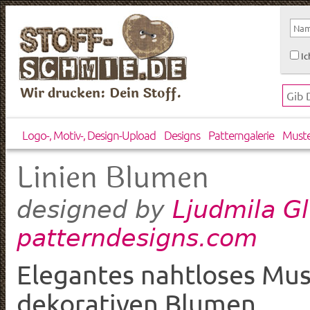
Ic
Wir drucken: Dein Stoff.
Logo-, Motiv-, Design-Upload
Designs
Patterngalerie
Must
Linien Blumen
Ljudmila G
designed by
patterndesigns.com
Elegantes nahtloses Mu
dekorativen Blumen.