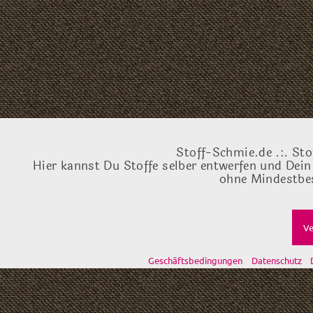
Stoff-Schmie.de .:. Sto
Hier kannst Du Stoffe selber entwerfen und Dein
ohne Mindestbes
Ve
Geschäftsbedingungen
Datenschutz