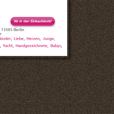
 (haftungsbeschränkt)
 13505 Berlin
e
kinder
,
Liebe
,
Herzen
,
Junge
,
,
Yacht
,
Handgezeichnete
,
Babys
,