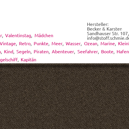
wir
für
Dich
dieses
Hersteller:
Design
Becker & Karsten UG
drucken.
Sandhauser Str. 107,
r
,
Valentinstag
,
Mädchen
*
info@stoff.schmie.d
Vintage
,
Retro
,
Punkte
,
Meer
,
Wasser
,
Ozean
,
Marine
,
Klein
n
,
Kind
,
Segeln
,
Piraten
,
Abenteuer
,
Seefahrer
,
Boote
,
Hafen
gelschiff
,
Kapitän