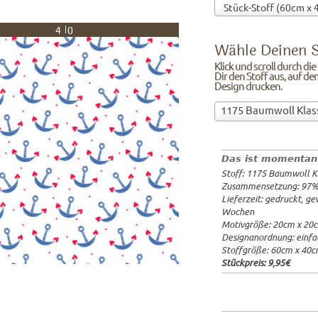
40
Wähle Deinen S
Klick und scroll durch di
Dir den Stoff aus, auf de
Design drucken.
Wähle
1175 Baumwoll Klas
Deinen
97%Baumw
Stoff!Klick
Breite: 1
und
Gewicht: 
Das ist momentan
scroll
Lieferzeit
Stoff: 1175 Baumwoll K
durch
20x20cm: 
Zusammensetzung: 97
die
60x40cm: 
Lieferzeit: gedruckt, g
Stoffübersicht
ab 1m:
29.
Wochen
und
ab 3m:
26.
Motivgröße: 20cm x 20
ab 10m:
24
suche
Designanordnung: einfa
ab 50m:
21
Dir
Stoffgröße: 60cm x 40
den
Stückpreis:
9,95€
Stoff
aus,
auf
dem