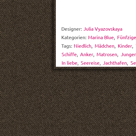
Designer:
Julia Vyazovskaya
Kategorien:
Marina Blue
,
Fünfzige
Tags:
Niedlich
,
Mädchen
,
Kinder
,
Schiffe
,
Anker
,
Matrosen
,
Junge
In liebe
,
Seereise
,
Jachthafen
,
Se