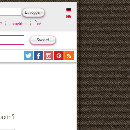
?
anmelden
 sein?