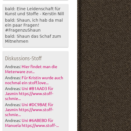
bald: Eine Leidenschaft für
Kunst und Stoffe - Kerstin Nill
bald: Shaun, ich hab da mal
ein paar Fragen!
#FragenzuShaun
bald: Shaun das Schaf zum
Mitnehmen
Diskussions-Stoff
Andreas:
Hier findet man die
Meterware zur...
Andreas:
Für Kristin wurde auch
nochmal ein stoff.love...
Andreas:
Uni #B1AAD3 für
Jasmin https://www.stoff-
schmie...
Andreas:
Uni #DC9BAE für
Jasmin https://www.stoff-
schmie...
Andreas:
Uni #6ABEBD für
Manuela https://www.stoff-...