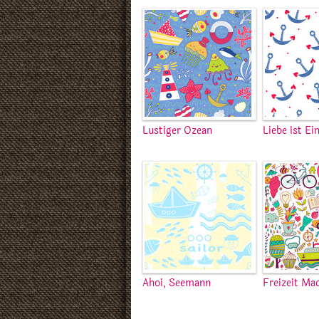
Lustiger Ozean
Liebe Ist Ei
Ahoi, Seemann
Freizeit Ma