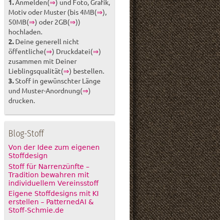
1.
Anmelden(
⇒
) und Foto, Grafik,
Motiv oder Muster (bis 4MB(
⇒
),
50MB(
⇒
) oder 2GB(
⇒
))
hochladen.
2.
Deine generell nicht
öffentliche(
⇒
) Druckdatei(
⇒
)
zusammen mit Deiner
Lieblingsqualität(
⇒
) bestellen.
3.
Stoff in gewünschter Länge
und Muster-Anordnung(
⇒
)
drucken.
Blog-Stoff
Von der Idee zum eigenen
Stoffdesign
Stoff für Narrenzünfte –
Tradition bewahren mit
individuellem Vereinsstoff
Eigene Stoffdesigns mit KI
erstellen – PatternedAI &
Stoff-Schmie.de