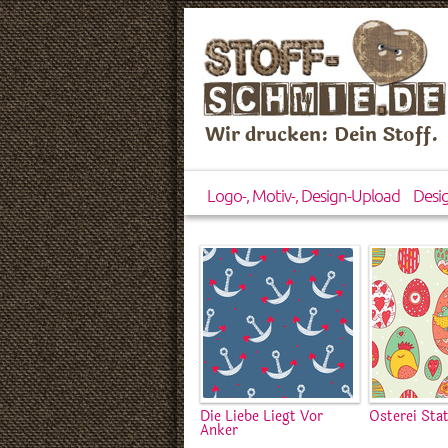
Wir drucken: Dein Stoff.
Logo-, Motiv-, Design-Upload
Desi
Die Liebe Liegt Vor
Osterei Sta
Anker