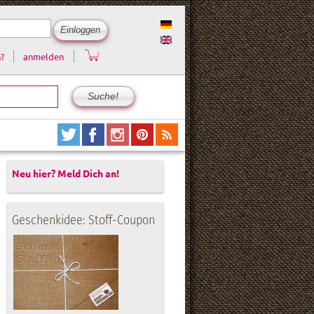
?
anmelden
Neu hier? Meld Dich an!
Geschenkidee: Stoff-Coupon