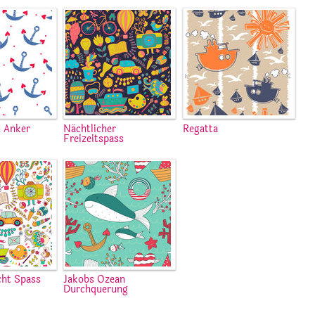
n Anker
Nächtlicher
Regatta
Freizeitspass
cht Spass
Jakobs Ozean
Durchquerung