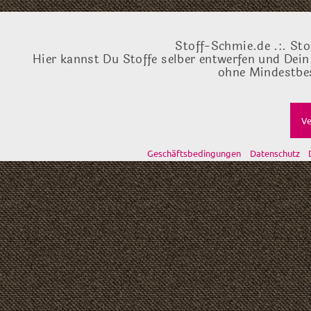
Stoff-Schmie.de .:. Sto
Hier kannst Du Stoffe selber entwerfen und Dein
ohne Mindestbes
Ve
Geschäftsbedingungen
Datenschutz