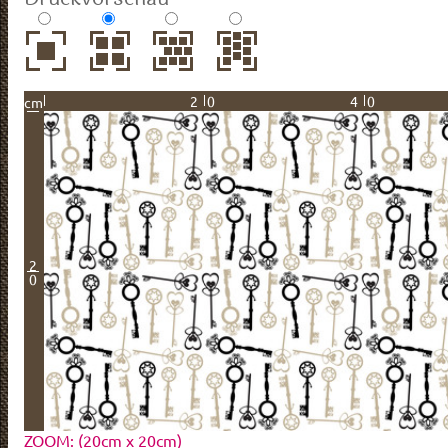
20
40
cm
2
0
ZOOM: (20cm x 20cm)