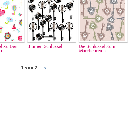
el Zu Den
Blumen Schlüssel
Die Schlüssel Zum
n
Märchenreich
1 von 2
››