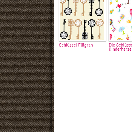
Schlüssel Filigran
Die Schlüss
Kinderherze