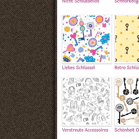
Nicht Schlüssellos
Schnörkelig
Liebes Schlüssel
Retro Schlü
Verstreute Accessoires
Schönheit D