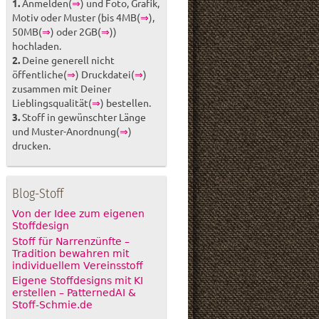
1.
Anmelden(
⇒
) und Foto, Grafik,
Motiv oder Muster (bis 4MB(
⇒
),
50MB(
⇒
) oder 2GB(
⇒
))
hochladen.
2.
Deine generell nicht
öffentliche(
⇒
) Druckdatei(
⇒
)
zusammen mit Deiner
Lieblingsqualität(
⇒
) bestellen.
3.
Stoff in gewünschter Länge
und Muster-Anordnung(
⇒
)
drucken.
Blog-Stoff
Von der Idee zum eigenen
Stoffdesign
Stoff für Narrenzünfte –
Tradition bewahren mit
individuellem Vereinsstoff
Eigene Stoffdesigns mit KI
erstellen – PatternedAI &
Stoff-Schmie.de