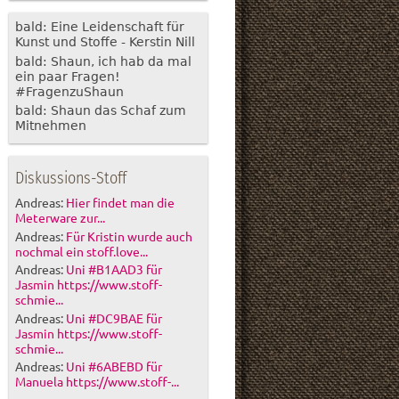
bald: Eine Leidenschaft für
Kunst und Stoffe - Kerstin Nill
bald: Shaun, ich hab da mal
ein paar Fragen!
#FragenzuShaun
bald: Shaun das Schaf zum
Mitnehmen
Diskussions-Stoff
Andreas:
Hier findet man die
Meterware zur...
Andreas:
Für Kristin wurde auch
nochmal ein stoff.love...
Andreas:
Uni #B1AAD3 für
Jasmin https://www.stoff-
schmie...
Andreas:
Uni #DC9BAE für
Jasmin https://www.stoff-
schmie...
Andreas:
Uni #6ABEBD für
Manuela https://www.stoff-...