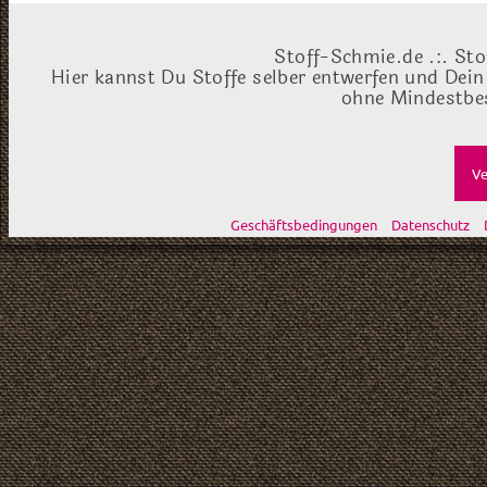
Stoff-Schmie.de .:. Sto
Hier kannst Du Stoffe selber entwerfen und Dein
ohne Mindestbes
Ve
Geschäftsbedingungen
Datenschutz