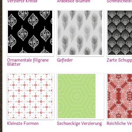
Verzierte Kreise
Arabeske Blumen
Schmeichele
Ornamentale filigrane
Gefieder
Zarte Schup
Blätter
Kleinste Formen
Sechseckige Verzierung
Reichliche V