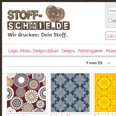
Ic
Wir drucken: Dein Stoff.
Logo-, Motiv-, Design-Upload
Designs
Patterngalerie
Must
1 von 33
››