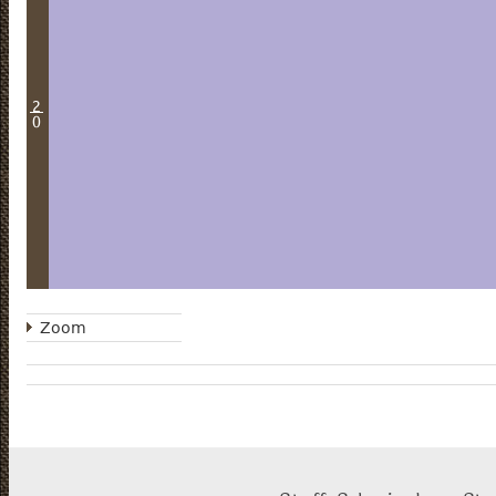
2
0
Zoom