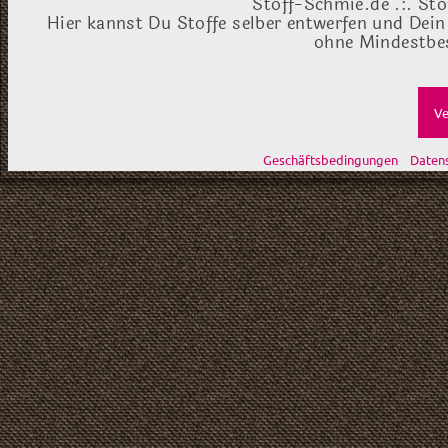
Stoff-Schmie.de .:. Sto
Hier kannst Du Stoffe selber entwerfen und Dein
ohne Mindestbes
Ve
Geschäftsbedingungen
Daten