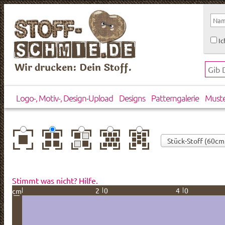
Ic
Wir drucken: Dein Stoff.
Logo-, Motiv-, Design-Upload
Designs
Patterngalerie
Must
zentriert
einfach
gespiegelt
horizontal
vertikal
wiederholt
versetzt
versetzt
Stimmt was nicht? Hilfe.
20
40
cm