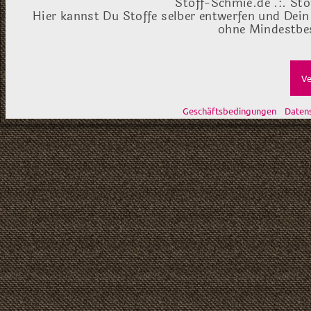
Stoff-Schmie.de .:. Sto
Hier kannst Du Stoffe selber entwerfen und Dein
ohne Mindestbes
Ve
Geschäftsbedingungen
Daten