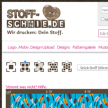
Ic
Wir drucken: Dein Stoff.
Logo-, Motiv-, Design-Upload
Designs
Patterngalerie
Must
zentriert
einfach
gespiegelt
horizontal
vertikal
wiederholt
versetzt
versetzt
Stimmt was nicht? Hilfe.
20
40
cm