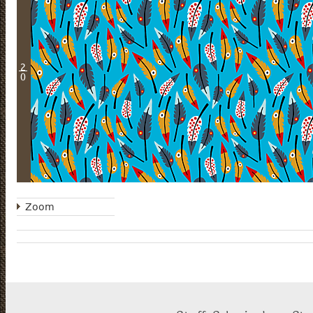
2
0
Zoom