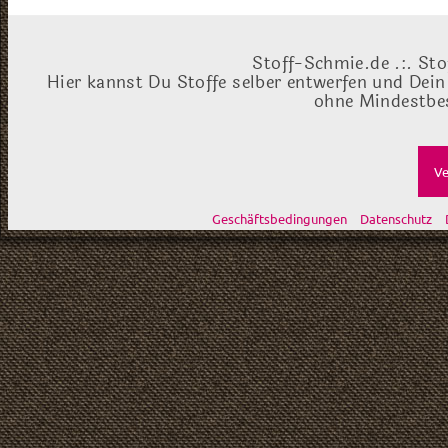
Stoff-Schmie.de .:. Sto
Hier kannst Du Stoffe selber entwerfen und Dein
ohne Mindestbes
Ve
Geschäftsbedingungen
Datenschutz