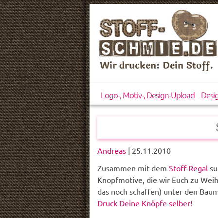
Wir drucken: Dein Stoff.
Logo-, Motiv-, Design-Upload
Desi
Andreas
| 25.11.2010
Zusammen mit dem
Stoff-Regal
su
Knopfmotive, die wir Euch zu Wei
das noch schaffen) unter den Bau
Druck Deine Knöpfe selber!