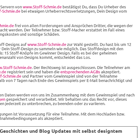
 Servern von
www.Stoff-Schmie.de
bestätigst Du, dass Du Urheber des
-Schmie.de
bei etwaigen Urheberrechtsverletzungen, Dein Design vom
hmie.de
frei von allen Forderungen und Ansprüchen Dritter, die wegen der
cht werden. Der Teilnehmer bzw. Stoff-Macher erstattet im Fall eines
gungskosten und sonstige Schäden.
off-Designs auf
www.Stoff-Schmie.de
zur Wahl gestellt. Du hast bis um 12
ür Dein Stoff-Design zu sammeln wie möglich. Das Stoffdesign mit den
 15 Stoff-Knöpfe im Gewinner Design. Falls es bei der geheimen
enanzahl von Designs kommt, entscheidet das Los.
.Stoff-Schmie.de
. Der Rechtsweg ist ausgeschlossen. Die Teilnehmer am
e.de
registriert sein und haben die
entsprechenden AGBs
akzeptiert.
f-Schmie.de
und Partner vom Gewinnspiel sind von der Teilnahme
lb von 7 Tagen nach Ende des Gewinnspiels per E-Mail benachrichtigt und
chen Daten werden von uns im Zusammenhang mit dem Gewinnspiel und nach
gen
gespeichert und verarbeitet. Wir behalten uns das Recht vor, dieses
 jederzeit zu unterbrechen, zu beenden oder zu variieren.
ungen ist Voraussetzung für eine Teilnahme. Mit dem Hochladen bzw.
eilnahmebedingungen als akzeptiert.
Geschichten und Blog Updates mit selbst designtem