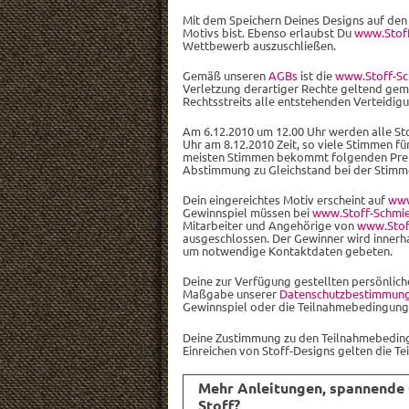
Mit dem Speichern Deines Designs auf den
Motivs bist. Ebenso erlaubst Du
www.Stoff
Wettbewerb auszuschließen.
Gemäß unseren
AGBs
ist die
www.Stoff-Sc
Verletzung derartiger Rechte geltend gema
Rechtsstreits alle entstehenden Verteidi
Am 6.12.2010 um 12.00 Uhr werden alle St
Uhr am 8.12.2010 Zeit, so viele Stimmen f
meisten Stimmen bekommt folgenden Preis:
Abstimmung zu Gleichstand bei der Stimm
Dein eingereichtes Motiv erscheint auf
www
Gewinnspiel müssen bei
www.Stoff-Schmi
Mitarbeiter und Angehörige von
www.Stof
ausgeschlossen. Der Gewinner wird innerha
um notwendige Kontaktdaten gebeten.
Deine zur Verfügung gestellten persönli
Maßgabe unserer
Datenschutzbestimmun
Gewinnspiel oder die Teilnahmebedingungen
Deine Zustimmung zu den Teilnahmebeding
Einreichen von Stoff-Designs gelten die T
Mehr Anleitungen, spannende 
Stoff?