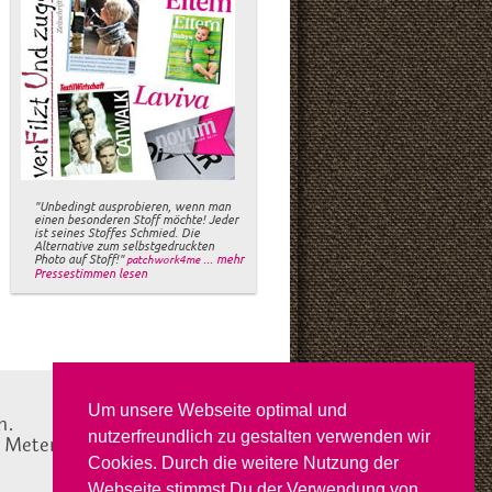
"Unbedingt ausprobieren, wenn man
einen besonderen Stoff möchte! Jeder
ist seines Stoffes Schmied. Die
Alternative zum selbstgedruckten
Photo auf Stoff!"
... mehr
patchwork4me
Pressestimmen lesen
Um unsere Webseite optimal und
n.
nutzerfreundlich zu gestalten verwenden wir
e Meterware in Deutschland
Cookies. Durch die weitere Nutzung der
Webseite stimmst Du der Verwendung von