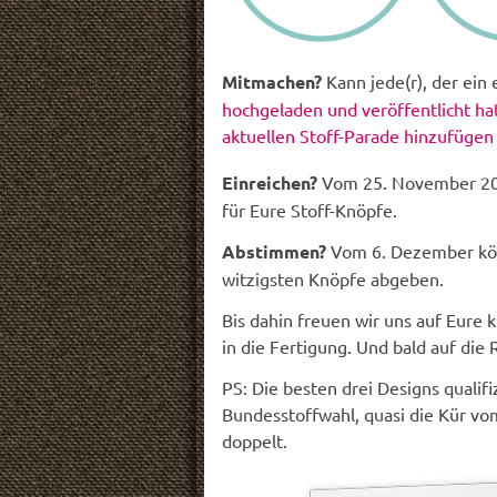
Mitmachen?
Kann jede(r), der ein
hochgeladen und veröffentlicht hat
aktuellen Stoff-Parade hinzufügen
Einreichen?
Vom 25. November 201
für Eure Stoff-Knöpfe.
Abstimmen?
Vom 6. Dezember könn
witzigsten Knöpfe abgeben.
Bis dahin freuen wir uns auf Eure 
in die Fertigung. Und bald auf die R
PS: Die besten drei Designs qualifi
Bundesstoffwahl, quasi die Kür vom
doppelt.