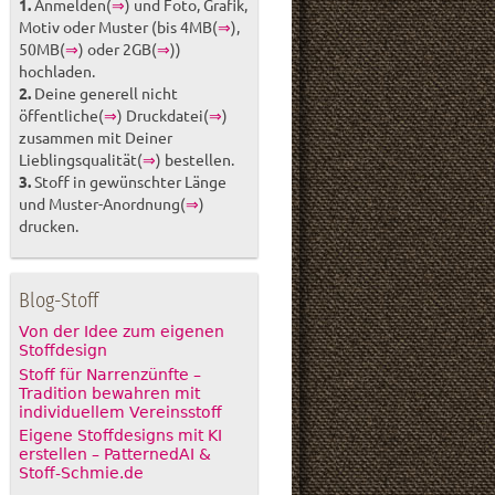
1.
Anmelden(
⇒
) und Foto, Grafik,
Motiv oder Muster (bis 4MB(
⇒
),
50MB(
⇒
) oder 2GB(
⇒
))
hochladen.
2.
Deine generell nicht
öffentliche(
⇒
) Druckdatei(
⇒
)
zusammen mit Deiner
Lieblingsqualität(
⇒
) bestellen.
3.
Stoff in gewünschter Länge
und Muster-Anordnung(
⇒
)
drucken.
Blog-Stoff
Von der Idee zum eigenen
Stoffdesign
Stoff für Narrenzünfte –
Tradition bewahren mit
individuellem Vereinsstoff
Eigene Stoffdesigns mit KI
erstellen – PatternedAI &
Stoff-Schmie.de