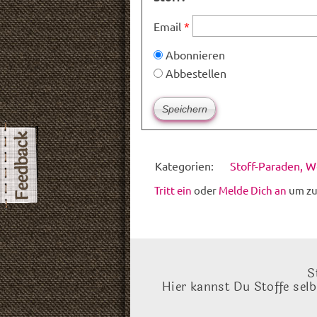
Email
*
Abonnieren
Abbestellen
Kategorien:
Stoff-Paraden, 
Tritt ein
oder
Melde Dich an
um zu
S
Hier kannst Du Stoffe sel