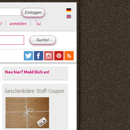
?
anmelden
Neu hier? Meld Dich an!
Geschenkidee: Stoff-Coupon