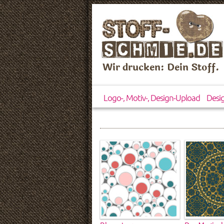
Wir drucken: Dein Stoff.
Logo-, Motiv-, Design-Upload
Desi