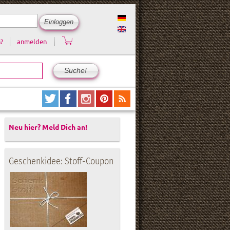
?
anmelden
Neu hier? Meld Dich an!
Geschenkidee: Stoff-Coupon