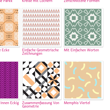
he Parkk
Kreise mit Löchern
Zerschnittene Formen
e Ecke
Einfache Geometrische
Mit Einfachen Worten
Zeichnungen
Innen Eckig
Zusammenfassung Von
Memphis Viertel
Geometrie