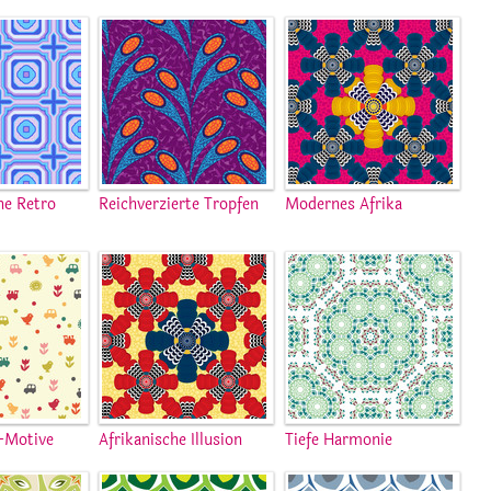
he Retro
Reichverzierte Tropfen
Modernes Afrika
-Motive
Afrikanische Illusion
Tiefe Harmonie