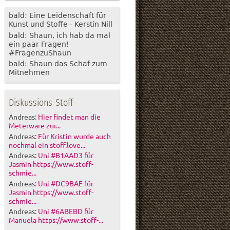
bald: Eine Leidenschaft für
Kunst und Stoffe - Kerstin Nill
bald: Shaun, ich hab da mal
ein paar Fragen!
#FragenzuShaun
bald: Shaun das Schaf zum
Mitnehmen
Diskussions-Stoff
Andreas:
Hier findet man die
Meterware zur...
Andreas:
Für Kristin wurde auch
nochmal ein stoff.love...
Andreas:
Uni #B1AAD3 für
Jasmin https://www.stoff-
schmie...
Andreas:
Uni #DC9BAE für
Jasmin https://www.stoff-
schmie...
Andreas:
Uni #6ABEBD für
Manuela https://www.stoff-...