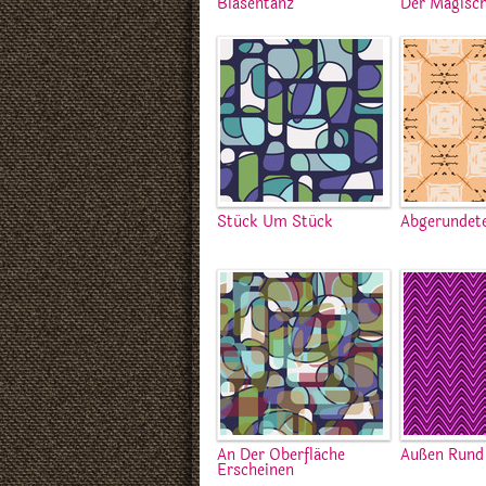
Blasentanz
Der Magisc
Stück Um Stück
Abgerundet
An Der Oberfläche
Außen Rund 
Erscheinen