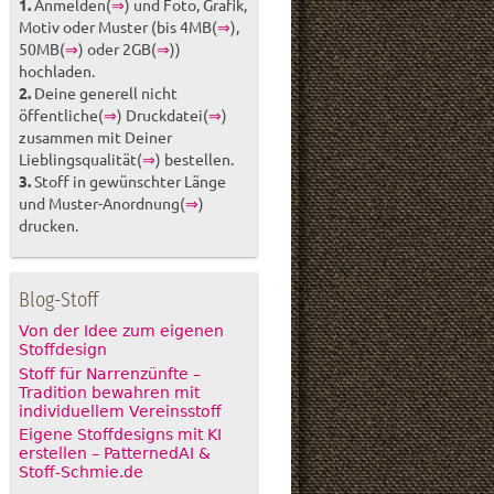
1.
Anmelden(
⇒
) und Foto, Grafik,
Motiv oder Muster (bis 4MB(
⇒
),
50MB(
⇒
) oder 2GB(
⇒
))
hochladen.
2.
Deine generell nicht
öffentliche(
⇒
) Druckdatei(
⇒
)
zusammen mit Deiner
Lieblingsqualität(
⇒
) bestellen.
3.
Stoff in gewünschter Länge
und Muster-Anordnung(
⇒
)
drucken.
Blog-Stoff
Von der Idee zum eigenen
Stoffdesign
Stoff für Narrenzünfte –
Tradition bewahren mit
individuellem Vereinsstoff
Eigene Stoffdesigns mit KI
erstellen – PatternedAI &
Stoff-Schmie.de