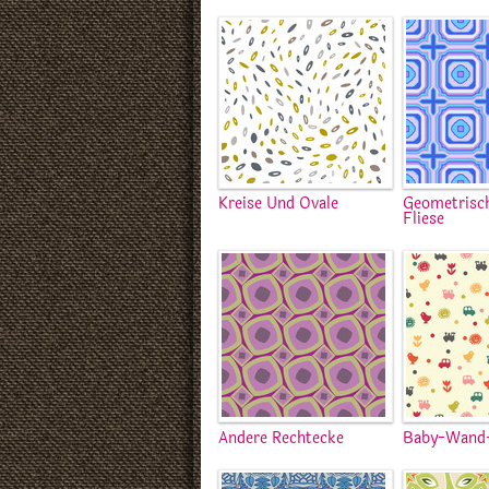
Kreise Und Ovale
Geometrisc
Fliese
Andere Rechtecke
Baby-Wand