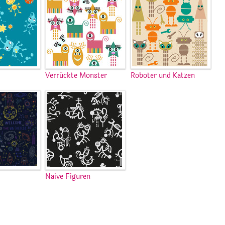
Verrückte Monster
Roboter und Katzen
k
Naive Figuren