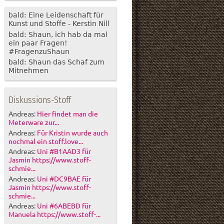
bald: Eine Leidenschaft für
Kunst und Stoffe - Kerstin Nill
bald: Shaun, ich hab da mal
ein paar Fragen!
#FragenzuShaun
bald: Shaun das Schaf zum
Mitnehmen
Diskussions-Stoff
Andreas:
Hier findet man die
Meterware zur...
Andreas:
Für Kristin wurde auch
nochmal ein stoff.love...
Andreas:
Uni #B1AAD3 für
Jasmin https://www.stoff-
schmie...
Andreas:
Uni #DC9BAE für
Jasmin https://www.stoff-
schmie...
Andreas:
Uni #6ABEBD für
Manuela https://www.stoff-...