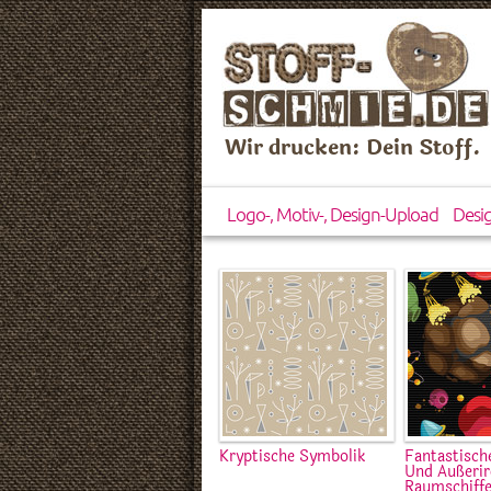
Wir drucken: Dein Stoff.
Logo-, Motiv-, Design-Upload
Desi
Kryptische Symbolik
Fantastisch
Und Außerir
Raumschiff