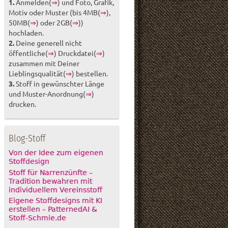
1.
Anmelden(
⇒
) und Foto, Grafik,
Motiv oder Muster (bis 4MB(
⇒
),
50MB(
⇒
) oder 2GB(
⇒
))
hochladen.
2.
Deine generell nicht
öffentliche(
⇒
) Druckdatei(
⇒
)
zusammen mit Deiner
Lieblingsqualität(
⇒
) bestellen.
3.
Stoff in gewünschter Länge
und Muster-Anordnung(
⇒
)
drucken.
Blog-Stoff
Von der Idee zum eigenen
Stoffdesign
Stoff für Narrenzünfte –
Tradition bewahren mit
individuellem Vereinsstoff
Eigene Stoffdesigns mit KI
erstellen – PatternedAI &
Stoff-Schmie.de