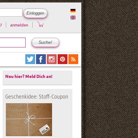
?
anmelden
Neu hier? Meld Dich an!
Geschenkidee: Stoff-Coupon