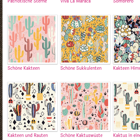
Patriotische Sterne
Viva La Maraca
Sombrero
Schöne Kakteen
Schöne Sukkulenten
Kakteen Him
Kakteen und Rauten
Schöne Kaktuswüste
Kaktus in ei