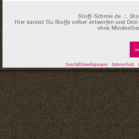
Stoff-Schmie.de .:. Sto
Hier kannst Du Stoffe selber entwerfen und Dein
ohne Mindestbes
Ve
Geschäftsbedingungen
Datenschutz