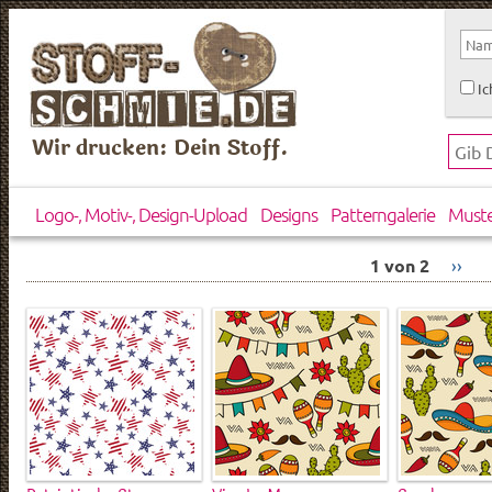
Ic
Wir drucken: Dein Stoff.
Logo-, Motiv-, Design-Upload
Designs
Patterngalerie
Must
1 von 2
››