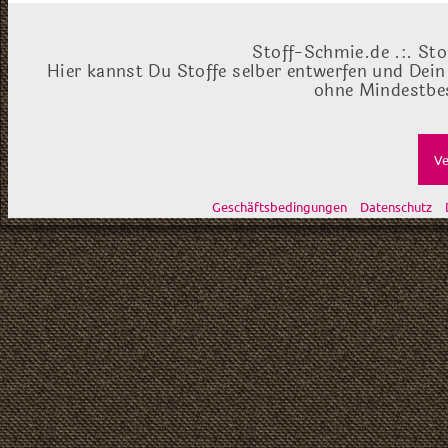
Stoff-Schmie.de .:. Sto
Hier kannst Du Stoffe selber entwerfen und Dein
ohne Mindestbes
Ve
Geschäftsbedingungen
Datenschutz