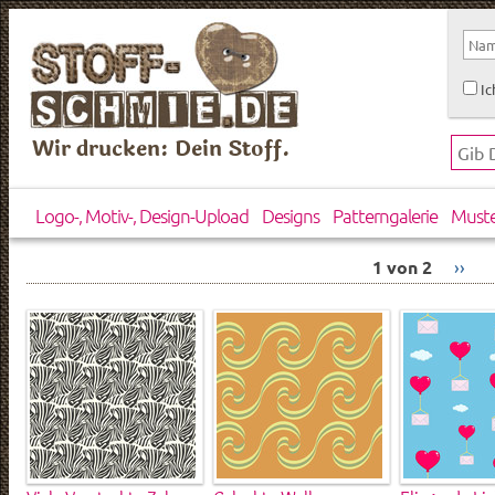
Ic
Wir drucken: Dein Stoff.
Logo-, Motiv-, Design-Upload
Designs
Patterngalerie
Must
1 von 2
››