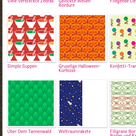
Viele Versteckte Zebras
Gelockte Wellen
Fliegende Lie
Bordüre
Simple Suppen
Gruselige Halloween-
Konfetti-Tra
Kürbisse
Über Dem Tannenwald
Weltraumrakete
Filigrane Bo
Bögen und K