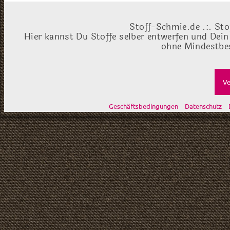
Stoff-Schmie.de .:. Sto
Hier kannst Du Stoffe selber entwerfen und Dein
ohne Mindestbes
Ve
Geschäftsbedingungen
Datenschutz